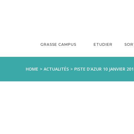
Aller
au
contenu
GRASSE CAMPUS
ETUDIER
SOR
HOME
ACTUALITÉS
PISTE D’AZUR 10 JANVIER 20