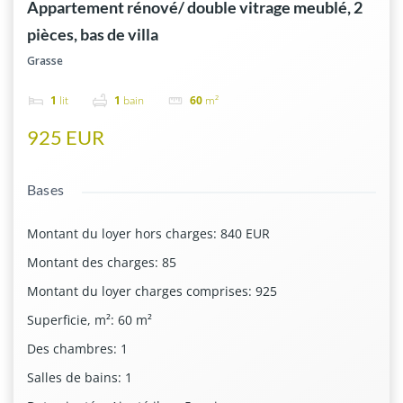
Appartement rénové/ double vitrage meublé, 2
pièces, bas de villa
Grasse
1
lit
1
bain
60
m²
925 EUR
Bases
Montant du loyer hors charges
:
840 EUR
Montant des charges
:
85
Montant du loyer charges comprises
:
925
Superficie, m²
:
60
m²
Des chambres
:
1
Salles de bains
:
1