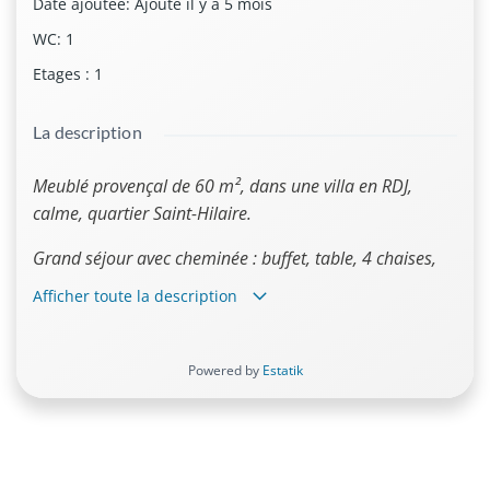
Date ajoutée
:
Ajouté il y a 5 mois
WC
:
1
Etages
:
1
La description
Meublé provençal de 60 m², dans une villa en RDJ,
calme, quartier Saint-Hilaire.
Grand séjour avec cheminée : buffet, table, 4 chaises,
table basse, meuble télé.
Afficher toute la description
Cuisine équipée : table, 4 chaises, plaque à induction,
four, réfrigérateur/congélateur, micro-ondes,
lave-linge.
Powered by
Estatik
Chambre : lit en 140 x 190, armoire, 2 chevets.
Grande armoire dans le couloir.