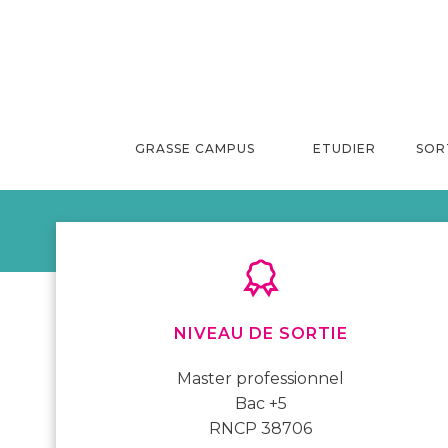
Aller
au
contenu
GRASSE CAMPUS
ETUDIER
SOR
HOME
ORGANISATION DES ÉTUDES SUPÉRIEURES
NIVEAU DE SORTIE
Master professionnel
Bac +5
RNCP 38706