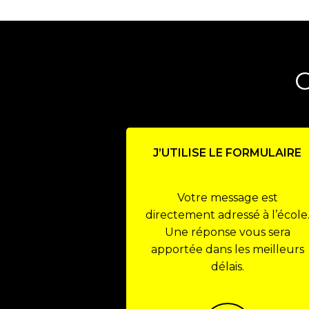
J’UTILISE LE FORMULAIRE
Votre message est
directement adressé à l’école
Une réponse vous sera
apportée dans les meilleurs
délais.