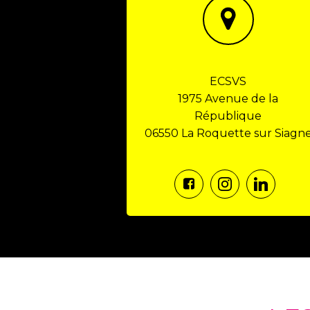
ECSVS
1975 Avenue de la
République
06550 La Roquette sur Siagn