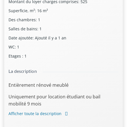
Montant du loyer charges comprises
:
525
Superficie, m²
:
16
m²
Des chambres
:
1
Salles de bains
:
1
Date ajoutée
:
Ajouté il y a 1 an
WC
:
1
Etages
:
1
La description
Entièrement rénové meublé
Uniquement pour location étudiant ou bail
mobilité 9 mois
Afficher toute la description
Visale obligatoire