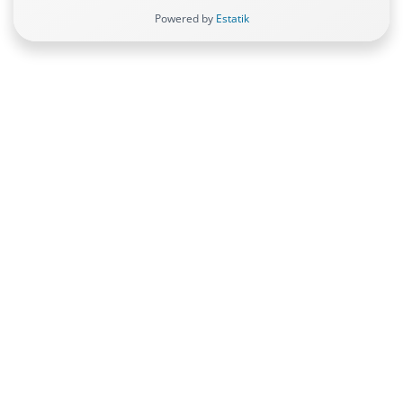
1er étage avec ascenseur
Powered by
Estatik
Quartier Jeu de Ballon
Abonnement eau et électricité en plus à prévoir
disponible du 01/10/2025 au 30/06/2026
honoraires agence 215 euros
transaction.grasse@oxia.fr
0493097092