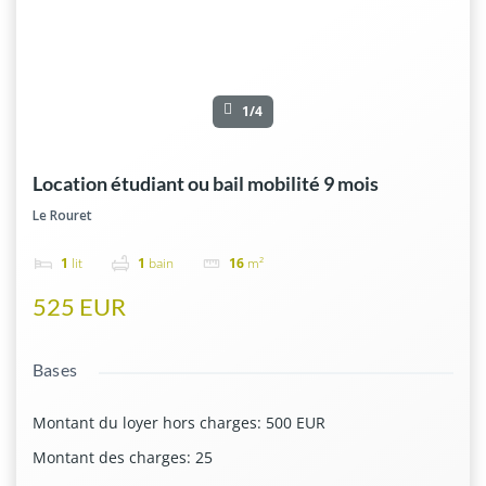
1/4
Location étudiant ou bail mobilité 9 mois
Le Rouret
1
lit
1
bain
16
m²
525 EUR
Bases
Montant du loyer hors charges
:
500 EUR
Montant des charges
:
25