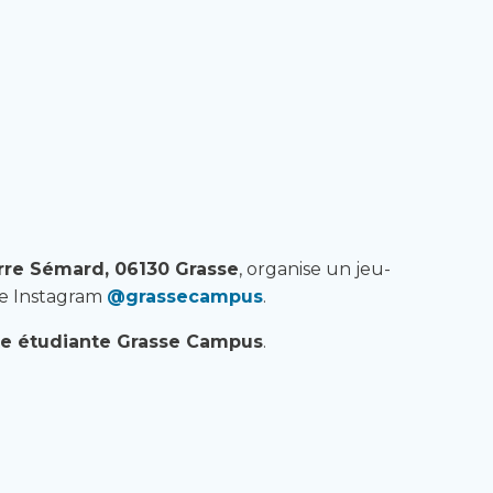
rre Sémard, 06130 Grasse
, organise un jeu-
te Instagram
@grassecampus
.
arte étudiante Grasse Campus
.