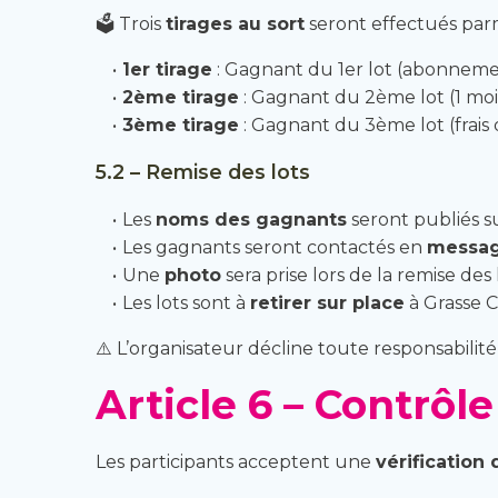
🗳 Trois
tirages au sort
seront effectués parmi
1er tirage
: Gagnant du 1er lot (abonneme
2ème tirage
: Gagnant du 2ème lot (1 moi
3ème tirage
: Gagnant du 3ème lot (frais d
5.2 – Remise des lots
Les
noms des gagnants
seront publiés 
Les gagnants seront contactés en
messag
Une
photo
sera prise lors de la remise des
Les lots sont à
retirer sur place
à Grasse 
⚠️ L’organisateur décline toute responsabilit
Article 6 – Contrôle
Les participants acceptent une
vérification 