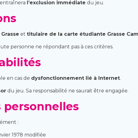
entraînera
l’exclusion immédiate
du jeu.
ons
 Grasse
et
titulaire de la carte étudiante Grasse Ca
ute personne ne répondant pas à ces critères.
abilités
ble en cas de
dysfonctionnement lié à Internet
.
sor
du jeu. Sa responsabilité ne saurait être engagée.
s personnelles
mément :
nvier 1978 modifiée