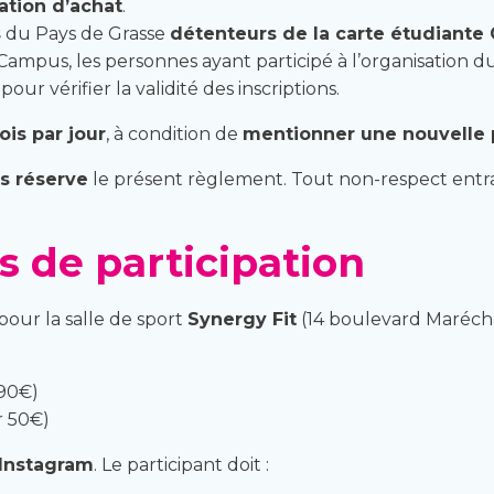
ation d’achat
.
s
du Pays de Grasse
détenteurs de la carte étudiant
Campus, les personnes ayant participé à l’organisation du 
our vérifier la validité des inscriptions.
ois par jour
, à condition de
mentionner une nouvelle
s réserve
le présent règlement. Tout non-respect ent
és de participation
pour la salle de sport
Synergy Fit
(14 boulevard Maréchal
,90€)
ur 50€)
 Instagram
. Le participant doit :