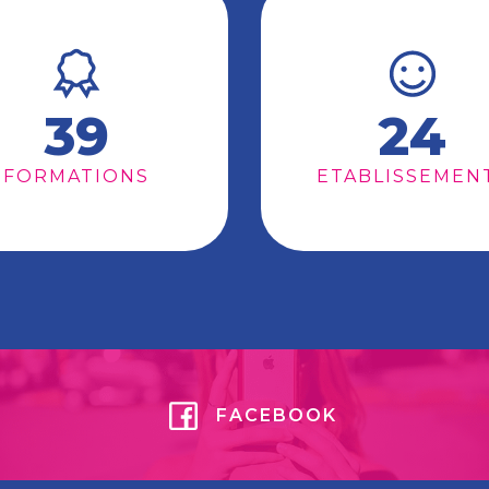
39
24
FORMATIONS
ETABLISSEMEN
FACEBOOK