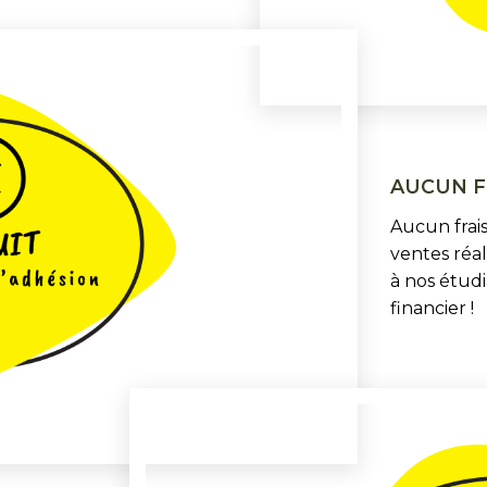
AUCUN FR
Aucun frai
ventes réal
à nos étud
financier !