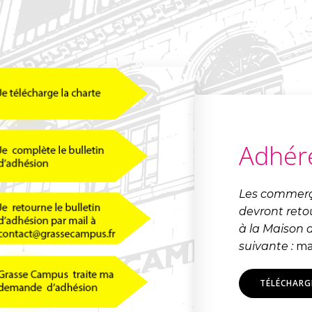
Adhér
Les commerça
devront ret
à la Maison 
suivante :
ma
TÉLÉCHARG