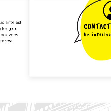
udiante est
u long du
s pouvons
 terme.