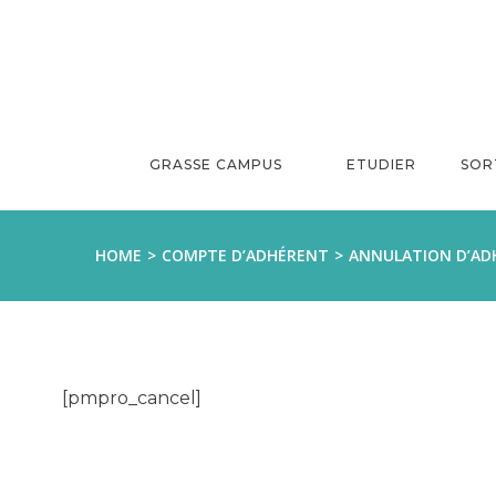
Aller
au
contenu
GRASSE CAMPUS
ETUDIER
SOR
HOME
COMPTE D’ADHÉRENT
ANNULATION D’AD
[pmpro_cancel]