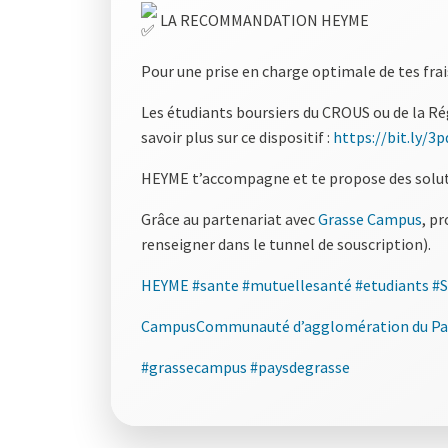
LA RECOMMANDATION HEYME
Pour une prise en charge optimale de tes fra
Les étudiants boursiers du CROUS ou de la R
savoir plus sur ce dispositif :
https://bit.ly/3
HEYME t’accompagne et te propose des soluti
Grâce au partenariat avec
Grasse Campus
, p
renseigner dans le tunnel de souscription).
HEYME
#sante
#mutuellesanté
#etudiants
#S
Campus
Communauté d’agglomération du Pay
#grassecampus
#paysdegrasse