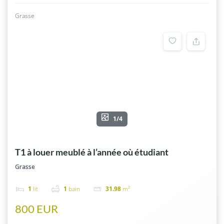
Grasse
1/4
T1 à louer meublé à l’année où étudiant
Grasse
1
lit
1
bain
31.98
m²
800 EUR