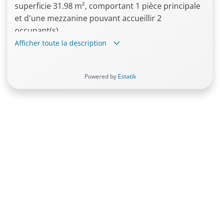
superficie 31.98 m², comportant 1 pièce principale
et d'une mezzanine pouvant accueillir 2
occupant(s).
Afficher toute la description
Le logement dispose d’une mezzanine de 9 m² .
Très lumineux. Il est est proposé meublé, soit à
Powered by
Estatik
l'année ou pour étudiant.
Idéalement situé en plein centre historique de
Grasse, à deux pas de la cathédrale.
Les consommations de l’électricité et de l’eau
restent à votre charge.
Options possibles: Parking 20Euros/mois pas loin
de l'appartement
pierrettegoletto@hotmail.com