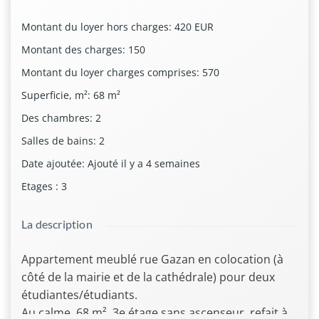
Montant du loyer hors charges
:
420 EUR
Montant des charges
:
150
Montant du loyer charges comprises
:
570
Superficie, m²
:
68
m²
Des chambres
:
2
Salles de bains
:
2
Date ajoutée
:
Ajouté il y a 4 semaines
Etages
:
3
La description
Appartement meublé rue Gazan en colocation (à
côté de la mairie et de la cathédrale) pour deux
étudiantes/étudiants.
Au calme, 68 m², 3e étage sans ascenseur, refait à