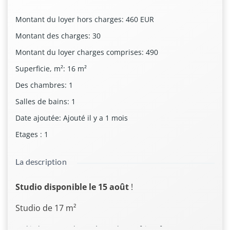
Montant du loyer hors charges
:
460 EUR
Montant des charges
:
30
Montant du loyer charges comprises
:
490
Superficie, m²
:
16
m²
Des chambres
:
1
Salles de bains
:
1
Date ajoutée
:
Ajouté il y a 1 mois
Etages
:
1
La description
Studio disponible le 15 août
!
Studio de 17 m²
kitchenette, plaque à gaz, hotte, frigo, four MO et