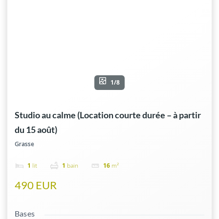
1/8
Studio au calme (Location courte durée – à partir
du 15 août)
Grasse
1
lit
1
bain
16
m²
490 EUR
Bases