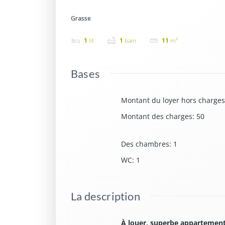
Grasse
1
lit
1
bain
11
m²
Bases
Montant du loyer hors charges
Montant des charges
:
50
Des chambres
:
1
WC
:
1
La description
À louer, superbe appartement