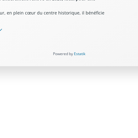
r, en plein cœur du centre historique, il bénéficie
Ville
que
ompose de deux chambres [
une à 10 et l'autre à 11
Powered by
Estatik
 le confort moderne :
ir fryer, machine à café à grains, appareil à
icro-ondes, réfrigérateur et congélateur
ourets
0 cm
ne agréable terrasse tropézienne de 12 m².