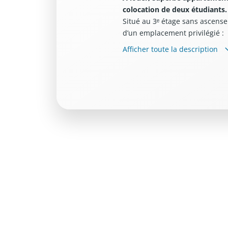
colocation de deux étudiants.
Situé au 3ᵉ étage sans ascenseu
d’un emplacement privilégié :
À 50 mètres du parking Hôtel de 
Afficher toute la description
À 200 mètres du parking La Ro
L’appartement de 45 m² se c
m²]
,
chacune équipée de :
Un lit coffre 160 x 200
Un bureau individuel
Climatisation réversible
Les espaces de vie offrent tout
Cuisine entièrement équipée : a
raclette, plaque à induction, m
Lave-vaisselle et lave-linge
Coin repas avec table et 4 tab
Grand canapé et télévision 14
Vous profiterez également d’u
Conditions
:
Loyer : 400 € par chambre