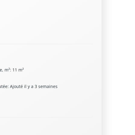
e, m²
:
11
m²
utée
:
Ajouté il y a 3 semaines