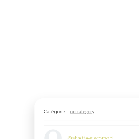
no category
Catégorie
@alyette-giacomoni