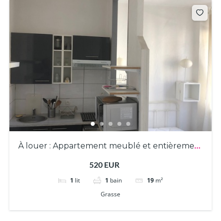
À louer : Appartement meublé et entièrement
équipé T1
520 EUR
1
lit
1
bain
19
m²
Grasse