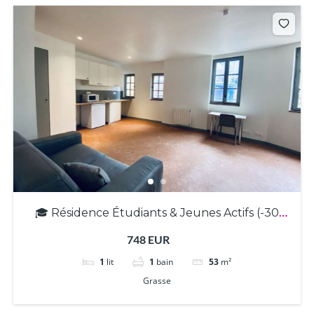
🎓 Résidence Étudiants & Jeunes Actifs (-30
ans) – T2 meublé à Grasse ! (3354)
748 EUR
1
lit
1
bain
53
m²
Grasse