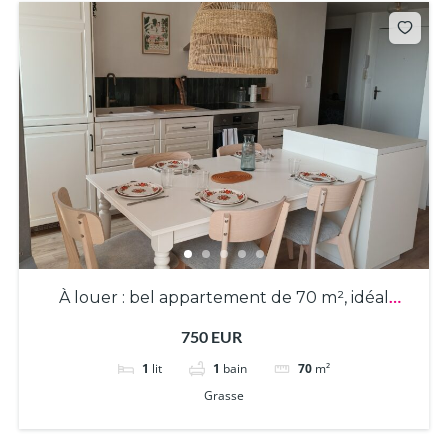
À louer : bel appartement de 70 m², idéal
colocation 2 chambres
750 EUR
1
lit
1
bain
70
m²
Grasse