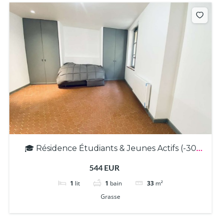
🎓 Résidence Étudiants & Jeunes Actifs (-30
ans) – T2 meublé à Grasse ! (3889)
544 EUR
1
lit
1
bain
33
m²
Grasse