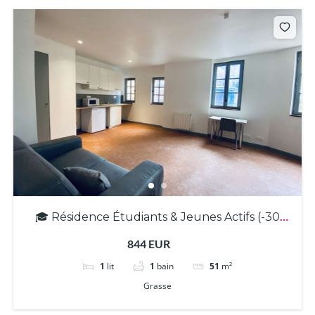
🎓 Résidence Étudiants & Jeunes Actifs (-30
ans) – T2 meublé avec balcon à Grasse (3355)
844 EUR
1
lit
1
bain
51
m²
Grasse