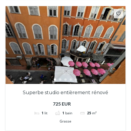
Superbe studio entièrement rénové
725 EUR
1
lit
1
bain
25
m²
Grasse