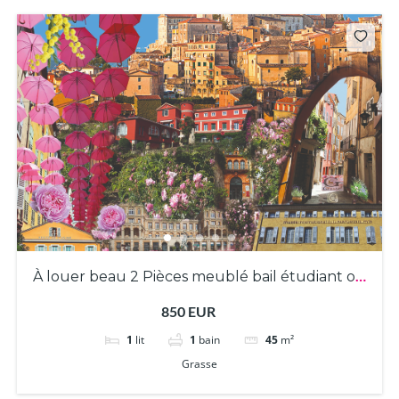
À louer beau 2 Pièces meublé bail étudiant ou
mobilité uniquement
850 EUR
1
lit
1
bain
45
m²
Grasse