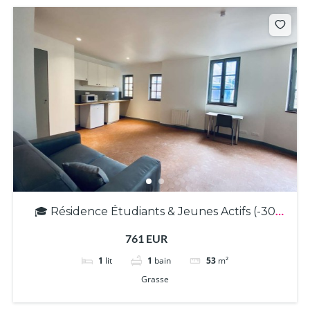
🎓 Résidence Étudiants & Jeunes Actifs (-30
ans) – T2 meublé avec balcon à Grasse ! (3890)
761 EUR
1
lit
1
bain
53
m²
Grasse